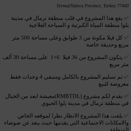
77400 Termal/Yalova Province, Turkey
✅
يقع هذا المشروع في قلب منطقة ترمال في مدينة
يلوا منطقة المياة الكبرتية و السياحة العلاجية
✅
كل فيلا مكونة من 3 طوابق وعلى مساحة 500 متر
مربع وحديقة خاصة
✅
يتكون المشروع من 36 فيلا 6+1 على مساحة 30 ألف
متر مربع
✅
تم تسليم المشروع بالكامل ومتبقي 4 وحدات فقط
معروضة للبيع
✅
يقدم ﻟﻜﻢ ﻣﺸﺮوع (RMBTDL)ﻣﻌﻴﺸﺔ اﺑﻌﺪ ﻣﻦ الخيال
ﻓﻲ منطقة ترمال في ﻣﺪﻳﻨﺔ ﻳﻟﻮا الحيوي
✅
ﻳﻠﻔﺖ ﻫﺬا المشروع اﻻﻧﻈﺎر ﻧﻈﺮا لموﻗﻌﻪ الخاص
واﻻﻣﻜﺎﻧﺎت اﻻﺟﺘﻤﺎﻋﻴﺔ اﻟﺘﻲ يقدمها حيث ﻳﺒﻌﺪ ﻋﻦ ﺿﻮﺿﺎء
المنطقة