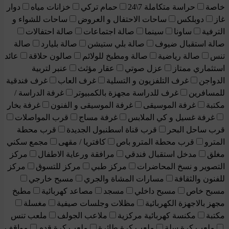
خاصة
حراسة متكاملة 7\24
حمام تركي
خزانات مياه
دوار
غاز
دوبلكس
ساحات الاحتفال و العروض
ساحات للشواء و
الترفية
ساونا
سينما
صالة اجتماعات
صالة احتفالات
صالة استقبال ضيوف
صالة بلي ستيشن
صالة بليارد
صالة
تنس
صالة رياضية
صالة ومطبخ للولائم
صالون حلاقة
عائد
استثماري ممتاز
عزل صوتي
عقار مؤثث
عنبر لتربية
الدواجن
غرف التلفزيون و التسلية
غرف العاب
غرف فندقية
للمسافرين
غرف للدراسة مجهزة بالكمبيوتر
غرفة الدراسة /
مكتبة
غرفة الموسيقى
غرفة الموسيقى و الفنون
غرفة بخار
غرفة غسيل و كي الملابس
غرفة مساج
قرب المواصلات
قرب ساحل البحر
قرب قناة اسطنبول الجديدة
قرب محطة
المترو
قرب محطة المترو باص
كافتريا / مقهى
مجمع سكني
مغلق
مدخل استقبال فندقي
مرافقة ورعاية الاطفال
مركز
التصوير و نسخ المحاضرات
مركز طبي
مركز للتسوق
مركز
للفنون والثقافة
مسارات المشاة والجري
مسبح خارجي
مسبح خاص
مسبح داخلي
مسجد
مصاعد كهربائية
مطبخ
مجهز بالاجهزة الكهربائية
مظلات وجلسات صيفية
مغسلة
مكتبة
مكنسة كهربائية مركزية
ملاعب الجولف
ملعب تنس
ملعب كرة سلة
ملعب كرة طائرة
ملعب كرة قدم
مواقف