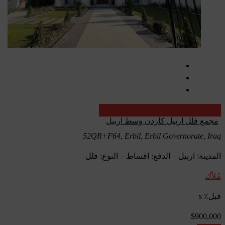
عقارات العراق - مشاريع قيد الإنشاء
مجمع فلل اربيل كاردن وسط اربيل
52QR+F64, Erbil, Erbil Governorate, Iraq
المدينة: اربيل – الدفع: اقساط – النوع: فلل
مُلاّك
قبل٪ s
$900,000