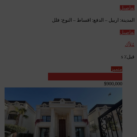
تفاصيل
المدينة: اربيل – الدفع: اقساط – النوع: فلل
تفاصيل
مُلاّك
قبل٪ s
متميز
عقارات العراق - مشاريع قيد الإنشاء
$900,000