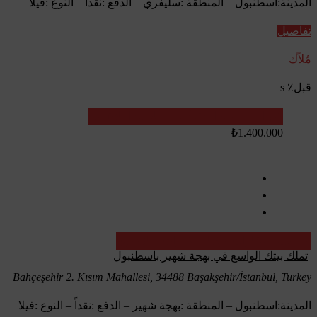
المدينة:اسطنبول – المنطقة :سليفري – الدفع :نقداً – النوع :فيلا
تفاصيل
مُلاّك
قبل٪ s
تم البيع
عقارات تركيا - عقارات اعادة بيع
₺1.400.000
تم البيع
عقارات تركيا - عقارات اعادة بيع
تملك بيتك الواسع في بهجة شهير باسطنبول
Bahçeşehir 2. Kısım Mahallesi, 34488 Başakşehir/İstanbul, Turkey
المدينة:اسطنبول – المنطقة :بهجة شهير – الدفع :نقداً – النوع :فيلا