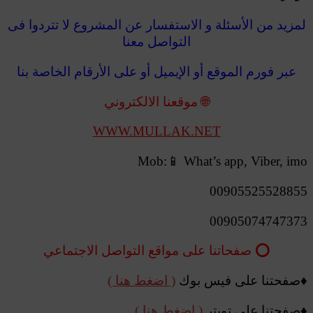
لمزيد من الأسئلة و الاستفسار عن المشروع لا تتردوا فى
التواصل معنا
عبر فورم الموقع أو الإيميل أو على الأرقام الخاصة بنا
🌐 موقعنا الالكتروني
WWW.MULLAK.NET
Mob:📱 What’s app, Viber, imo
00905525528855
00905074747373
⭕️
صفحاتنا على مواقع التواصل الاجتماعي
♦️صفحتنا على فيس بوك
( اضغط هنا )
♦️صفحتنا على تويتر
( اضغط هنا )