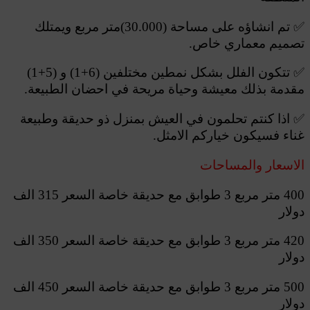
✅
تم انشاؤه على مساحة (30.000)متر مربع ويمتلك
ﺗﺼﻤﻴﻢ ﻣﻌﻤﺎري ﺧﺎص.
✅
تتكون الفلل بشكل نمطين مختلفين (6+1) و (5+1)
ﻣﻘﺪﻣﺔ ﺑﺬﻟﻚ ﻣﻌﻴﺸﺔ وحياة ﻣﺮﻳﺤﺔ ﻓﻲ احضان اﻟﻄﺒﻴﻌﺔ.
✅
اذا ﻛﻨﺘﻢ تحلمون ﻓﻲ اﻟﻌﻴﺶ بمنزل ذو ﺣﺪﻳﻘﺔ وطبيعة
غناء فسيكون ﺧﻴﺎرﻛﻢ اﻻﻣﺜﻞ.
الاسعار والمساحات
400 متر مربع 3 طوابق مع حديقة خاصة السعر 315 الف
دولار
420 متر مربع 3 طوابق مع حديقة خاصة السعر 350 الف
دولار
500 متر مربع 3 طوابق مع حديقة خاصة السعر 450 الف
دولار