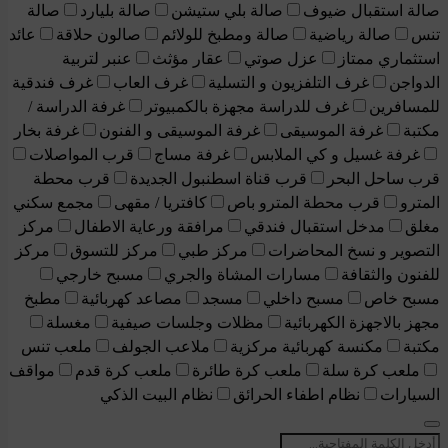
صالة استقبال ضيوف
صالة بلي ستيشن
صالة بليارد
صالة
تنس
صالة رياضية
صالة ومطبخ للولائم
صالون حلاقة
عائد
استثماري ممتاز
عزل صوتي
عقار مؤثث
عنبر لتربية
الدواجن
غرف التلفزيون و التسلية
غرف العاب
غرف فندقية
للمسافرين
غرف للدراسة مجهزة بالكمبيوتر
غرفة الدراسة /
مكتبة
غرفة الموسيقى
غرفة الموسيقى و الفنون
غرفة بخار
غرفة غسيل و كي الملابس
غرفة مساج
قرب المواصلات
قرب ساحل البحر
قرب قناة اسطنبول الجديدة
قرب محطة
المترو
قرب محطة المترو باص
كافتريا / مقهى
مجمع سكني
مغلق
مدخل استقبال فندقي
مرافقة ورعاية الاطفال
مركز
التصوير و نسخ المحاضرات
مركز طبي
مركز للتسوق
مركز
للفنون والثقافة
مسارات المشاة والجري
مسبح خارجي
مسبح خاص
مسبح داخلي
مسجد
مصاعد كهربائية
مطبخ
مجهز بالاجهزة الكهربائية
مظلات وجلسات صيفية
مغسلة
مكتبة
مكنسة كهربائية مركزية
ملاعب الجولف
ملعب تنس
ملعب كرة سلة
ملعب كرة طائرة
ملعب كرة قدم
مواقف
السيارات
نظام اطفاء الحرائق
نظام البيت الذكي