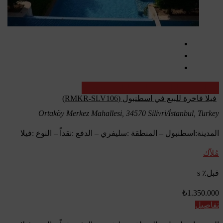
تم البيع
عقارات تركيا - عقارات اعادة بيع
فيلا فاخرة للبيع في اسطنبول (RMKR-SLV106)
Ortaköy Merkez Mahallesi, 34570 Silivri/İstanbul, Turkey
المدينة:اسطنبول – المنطقة :سليفري – الدفع :نقداً – النوع :فيلا
مُلاّك
قبل٪ s
₺1.350.000
تفاصيل