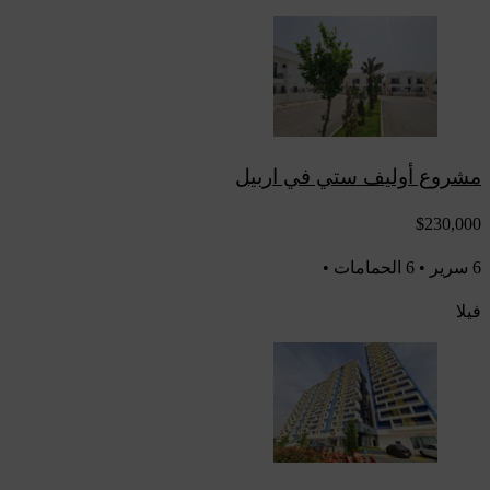
مشروع أوليف ستي في اربيل
$230,000
6 سرير • 6 الحمامات •
فيلا