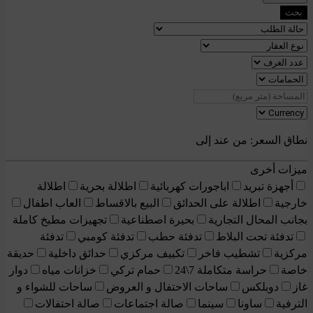
بحث
نطاق السعر:
من عند
إلى
ميزات أخرى
أجهزة تبريد
اباجورات كهربائية
اطلالة بحرية
اطلالة
خارجية
اطلالة على الحدائق
البيع بالاقساط
العاب اطفال
بجانب المحال التجارية
بحيرة اصطناعية
تجهيزات مطبخ كاملة
تدفئة تحت البلاط
تدفئة حطب
تدفئة كومبي
تدفئة
مركزية
تشطيب فاخر
تكييف مركزي
حدائق داخلية
حديقة
خاصة
حراسة متكاملة 7\24
حمام تركي
خزانات مياه
دوار
غاز
دوبلكس
ساحات الاحتفال و العروض
ساحات للشواء و
الترفية
ساونا
سينما
صالة اجتماعات
صالة احتفالات