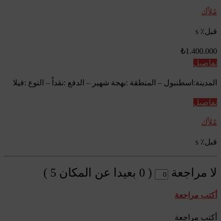
مُلاّك
قبل٪ s
₺1.400.000
تفاصيل
المدينة:اسطنبول – المنطقة :بهجة شهير – الدفع :نقداً – النوع :فيلا
تفاصيل
مُلاّك
قبل٪ s
لا مراجعة
(
0
بعيدا عن المكان
5
)
أكتب مراجعة
أكتب مراجعة