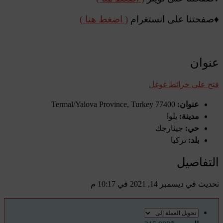
♦️صفحتنا على انستغرام
( اضغط هنا )
عنوان
فتح على خرائط غوغل
عنوان:
77400 Termal/Yalova Province, Turkey
مدينة:
يلوا
حي:
جينارجك
بلد:
تركيا
التفاصيل
تحديث في ديسمبر 14, 2021 في 10:17 م