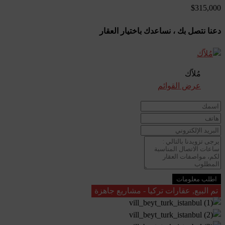
$315,000
دعنا نتصل بك ، نساعدك باختيار العقار
مُلاّك
عرض القوائم
اطلب معلومات
تم البيع, عقارات تركيا - مشاريع جاهزة