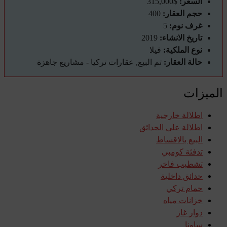
السعر:
$315,000
حجم العقار:
400
غرف نوم:
5
تاريخ الانشاء:
2019
نوع الملكية:
فيلا
حالة العقار:
تم البيع, عقارات تركيا - مشاريع جاهزة
الميزات
اطلالة خارجية
اطلالة على الحدائق
البيع بالاقساط
تدفئة كومبي
تشطيب فاخر
حدائق داخلية
حمام تركي
خزانات مياه
دوار غاز
ساونا