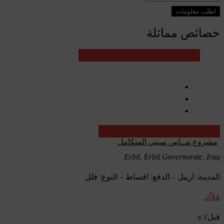
اطلب معلومات
خصائص مماثلة
عقارات العراق - مشاريع قيد الإنشاء
عقارات العراق - مشاريع قيد الإنشاء
مشروع ﻣــﺎس سيتي المتكامل
Erbil, Erbil Governorate, Iraq
المدينة: اربيل – الدفع: اقساط – النوع: فلل
مُلاّك
قبل٪ s