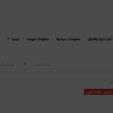
أخبار تركيا والعراق
معلومات سياحية
معلومات تهمك
ميديا
جميع المدن
كل الأماكن
يل
العراق - عقارات للبيع