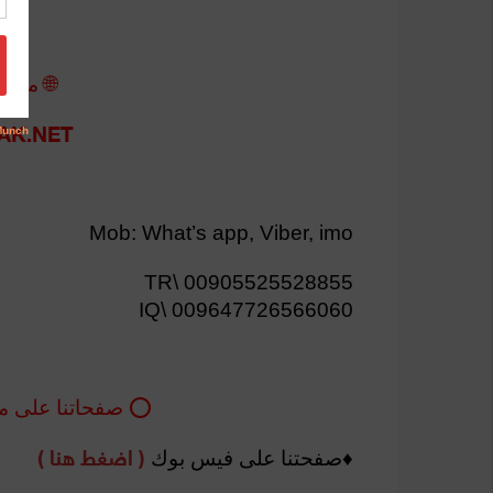
🌐 موقع
AK.NET
Mob: What’s app, Viber, imo
TR\ 00905525528855
IQ\ 009647726566060
⭕️ صفحاتنا على مو
( اضغط هنا )
♦️صفحتنا على فيس بوك