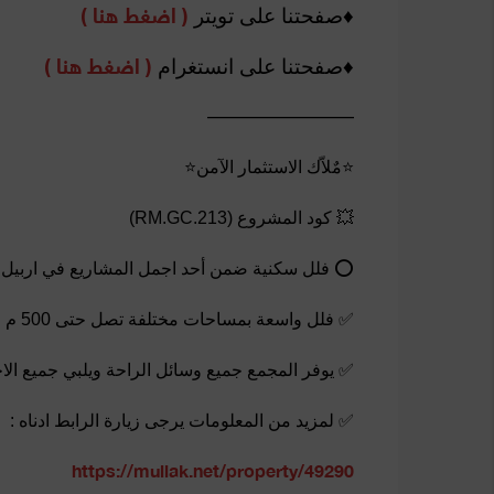
( اضغط هنا )
♦️صفحتنا على تويتر
( اضغط هنا )
♦️صفحتنا على انستغرام
———————
⭐مٌلاّك الاستثمار الآمن⭐
💥 كود المشروع (RM.GC.213)
⭕ فلل سكنية ضمن أحد اجمل المشاريع في اربيل
✅ فلل واسعة ‏بمساحات مختلفة تصل حتى 500 م
✅ يوفر المجمع جميع وسائل الراحة ويلبي جميع الا
✅ لمزيد من المعلومات يرجى زيارة الرابط ادناه :
https://mullak.net/property/49290