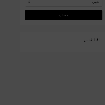
شهريا
حساب
حالة الطقس
إسطنبول WEATHER