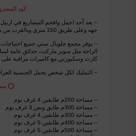
كود المشروع (C.213
– يعد أحد اجمل وافخم المشاريع في اربي
جهه وعلى طريق 150 متري وبالقرب من مدينة الالعاب مجدي لاند.
– يوفر مجمع جلوبال ستي جميع احتياجات سك
الراحة مثل سوبر ماركت، حدائق عامة لساك
كارت وسكيورتي مع كاميرات مراقبة على م
– ‏التمليك لكل شخص يحمل الجنسية العراق
⭕️ مس
– مساحة 250م طابقين 4 غرف نوم
– مساحة 300م طابق ونص 3 غرف نوم
– مساحة 300م طابقين 4 غرف نوم
– مساحة 400م طابقين 5 غرف نوم
– مساحة 500م طابقين 5 غرف نوم