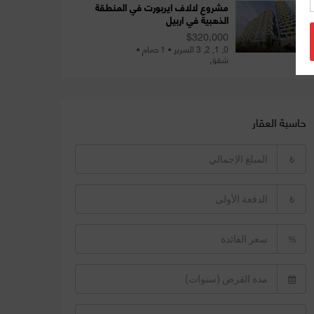
مشروع لالاف ايربورت في المنطقة
الذهبية في اربيل
$320,000
0, 1, 2, 3 السرير • 1 حمام •
شقق
حاسبة العقار
₺
₺
%