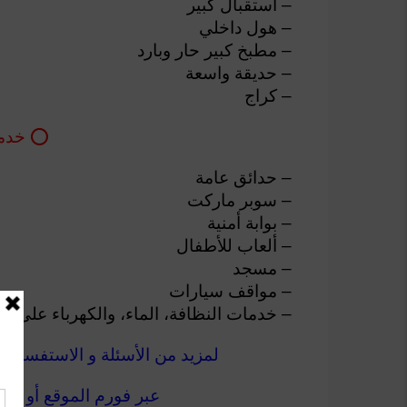
– أستقبال كبير
– هول داخلي
– مطبخ كبير حار وبارد
– حديقة واسعة
– كراج
⭕️ خدم
– حدائق عامة
– سوبر ماركت
– بوابة أمنية
– ألعاب للأطفال
– مسجد
– مواقف سيارات
– خدمات النظافة، الماء، والكهرباء على مد
لمزيد من الأسئلة و الاستفسار ع
عبر فورم الموقع أو الإي