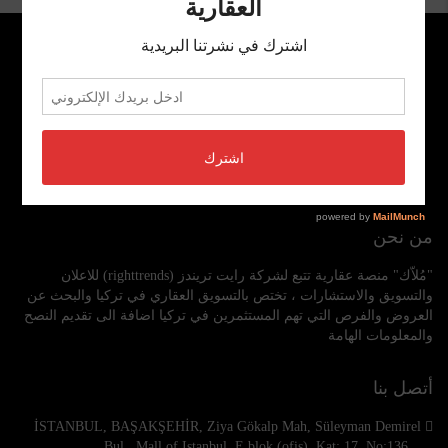
من نحن
"مُلاّك" منصة عقارية تتبع لشركة رايت تريندز (righttrends) للاعلان
والتسويق والاستشارات ، تختص بالتسويق العقاري في تركيا والبحث عن
العروض والفرص التي تهم المستثمرين في تركيا اضافة الى تقديم النصح
والمعلومات الهامة
أتصل بنا
İSTANBUL, BAŞAKŞEHİR, Ziya Gökalp Mah, Süleyman Demirel
Bul., Mall of Istanbul, E blok (ofis), Kat: 17, No:136