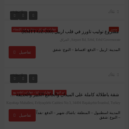
مُلاّك
قبل٪ s
$1,200
متميز
عقارات العراق - مشاريع قيد الإنشاء
مشروع توليب تاورز في قلب اربيل (RMTT-GZ-200)
Airport Rd, Erbil, Erbil Governorate, العراق
المدينة: اربيل – الدفع: اقساط – النوع: شقق
تفاصيل
مُلاّك
قبل٪ s
₺1.400.000
تم البيع
عقارات تركيا - عقارات اعادة بيع
شقة باطلالة كاملة على الميدان والجامع الكبير والحديقة النباتية في مجمع المافيرا في باشاك شهير
Kayabaşı Mahallesi, Evliyaçelebi Caddesi No:3, 34494 Başakşehir/İstanbul, Turkey
المدينة:اسطنبول – المنطقة :باشاك شهير – الدفع :نقداً
تفاصيل
– النوع :شقق