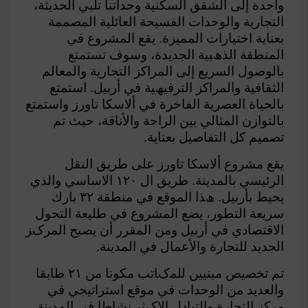
واﺣﺪة إﻟﻰ اﻟﺸﻘﻖ
اﻟﺴﻜﻨﻴﺔ وﺣﺪاﺗﻨﺎ ﺗﻠﺒﻲ اﻟﺤﺪﻳﺜﺔ،
اﻟﺘﺠﺎرﻳﺔ واﻟﻮﺣﺪات اﻟﻔﺴﻴﺤﺔ اﻟﻌﺎﺋﻠﻴﺔ
اﻟﻤﺼﻤﻤﺔ
ﺑﻌﻨﺎﻳﺔ اﺧﺘﯿﺎرات اﻟﻤﻤﻴﺰة. ﻳﻘﻊ اﻟﻤﺸﺮوع ﻓﻲ
اﻟﻤﻨﻄﻘﺔ اﻟﺬھﺒﻴﺔ
اﻟﺠﺪﻳﺪة، وﺳﻮف ﺗﺴﺘﻤﺘﻊ
ﺑﺎﻟﻮﺻﻮل اﻟﺴﺮﻳﻊ إﻟﻰ اﻟﻤﺮاﻛﺰ اﻟﺘﺠﺎرﻳﺔ واﻟﻤﻌﺎﻟﻢ
اﻟﺜﻘﺎﻓﻴﺔ واﻟﻤﺮاﻛﺰ اﻟﺘﺮﻓﻴﮫﻴﺔ ﻓﻲ أرﺑﻴﻞ. اﺳﺘﻤﺘﻊ
ﺑﺎﻟﺤﻴﺎة اﻟﻌﺼﺮﻳﺔ اﻟﻔﺎﺧﺮة ﻓﻲ
أﻻﺳﻜﺎ ﺗﺎورز واﺳﺘﻤﺘﻊ
ﺑﺎﻟﺘﻮازن اﻟﻤﺜﺎﻟﻲ ﺑﻴﻦ اﻟﺮاﺣﺔ واﻷﻧﺎﻗﺔ، ﺣﻴﺚ ﺗﻢ
ﺗﺼﻤﻴﻢ
ﻛﻞ اﻟﺘﻔﺎﺻﻴﻞ ﺑﻌﻨﺎﻳﺔ.
يقع مشروع أﻻﺳﻜﺎ ﺗﺎورز ﻋﻠﻰ ﻃﺮﻳﻖ اﻟﻨﻘﻞ
اﻟﺮﺋﻴﺴﻲ ﺑﺎﻟﻤﺪﻳﻨﺔ. ﻃﺮﯾﻖ ال ١٢٠ اﻻﺳﺎﺳﻲ واﻟﺬي
ﻳﺤﻴﻂ ﺑﺄرﺑﻴﻞ. ھﺬا اﻟﻤﻮﻗﻊ ﻓﻲ ﻣﻨﻄﻘﺔ ٣٢ ﺑﺎرك
ﺳﺮﻳﻌﺔ اﻟﺘﻄﻮر، ﻳﻀﻊ اﻟﻤﺸﺮوع ﻓﻲ ﻃﻠﻴﻌﺔ
اﻟﺘﺤﻮل
اﻻﻗﺘﺼﺎدي ﻓﻲ أرﺑﻴﻞ وﻣﻦ اﻟﻤﻘﺮر أن ﻳﺼﺒﺢ اﻟﻤﺮکﺰ
اﻟﺠﺪﻳﺪ ﻟﻠﺘﺠﺎرة واﻷﻋﻤﺎل ﻓﻲ
اﻟﻤﺪﻳﻨﺔ.
تم تخصيص ﻣﺒﻨﯿﯿﻦ ﻟﻠﻤکﺎﺗﺐ ﻣﻜﻮﻧﺎ ﻣﻦ ٢١ ﻃﺎﺑﻘﺎ
واﻟﻌﺪﯾﺪ ﻣﻦ
اﻟﻮﺣﺪات ﻓﻲ ﻣﻮﻗﻊ اﺳﺘﺮاﺗﻴﺠﻲ ﻓﻲ
ﻣﺮﻛﺰ اﻟﺘﺠﺎرة واﻟﺘﺒﺎدل اﻻکﺜﺮ
ﻧﺸﺎﻃﺎ ﻓﻲ اﻟﻤﺪﯾﻨﺔ