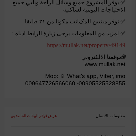
✅ يوفر المشروع جميع وسائل الراحة ويلبي جميع
الاحتياجات اليومية لساكنيه
✅ توفر ﻣﺒﻨﯿﯿﻦ ﻟﻠﻤکﺎﺗﺐ ﻣﻜﻮﻧﺎ ﻣﻦ ٢١ ﻃﺎﺑﻘﺎ
✅ لمزيد من المعلومات يرجى زيارة الرابط ادناه :
https://mullak.net/property/49149
🌐موقعنا الالكتروني
www.mullak.net
Mob: 📱 What’s app, Viber, imo
00905525528855- 009647726566060
معلومات الاتصال
عرض قوائم البيانات الخاصة بي