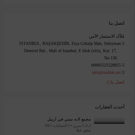
اتصل بنا
مٌلاّك الاستثمار الآمن
İSTANBUL, BAŞAKŞEHİR, Ziya Gökalp Mah, Süleyman
Demirel Bul., Mall of Istanbul, E blok (ofis), Kat: 17,
No:136
00905525528855
info@mullak.net
اتصل بنا
أحدث العقارات
مجمع لانه ستي في اربيل
2, 4, 5 سرير • 3 الحمامات • 300
شقق, فيلا