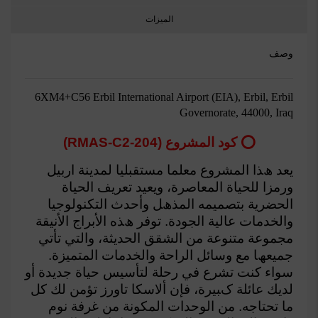
الميزات
وصف
6XM4+C56 Erbil International Airport (EIA), Erbil, Erbil
Governorate, 44000, Iraq
⭕ كود المشروع (RMAS-C2-204)
ﻳﻌﺪ ھﺬا اﻟﻤﺸﺮوع ﻣﻌﻠﻤﺎ ﻣﺴﺘﻘﺒﻠﻴﺎ لمدينة اربيل
ورﻣﺰا ﻟﻠﺤﻴﺎة اﻟﻤﻌﺎﺻﺮة، وﻳﻌﻴﺪ
ﺗﻌﺮﻳﻒ اﻟﺤﻴﺎة
اﻟﺤﻀﺮﻳﺔ ﺑﺘﺼﻤﻴﻤﻪ اﻟﻤﺬھﻞ وأﺣﺪث اﻟﺘﻜﻨﻮﻟﻮﺟﻴﺎ
واﻟﺨﺪﻣﺎت
ﻋﺎﻟﻴﺔ اﻟﺠﻮدة. ﺗﻮﻓﺮ ھﺬه اﻷﺑﺮاج اﻷﻧﻴﻘﺔ
ﻣﺠﻤﻮﻋﺔ ﻣﺘﻨﻮﻋﺔ ﻣﻦ اﻟﺸﻘﻖ اﻟﺤﺪﻳﺜﺔ،
واﻟﺘﻲ ﺗﺄﺗﻲ
ﺟﻤﻴﻌﮫﺎ ﻣﻊ وﺳﺎﺋﻞ اﻟﺮاﺣﺔ واﻟﺨﺪﻣﺎت اﻟﻤﺘﻤﻴﺰة.
ﺳﻮاء ﻛﻨﺖ ﺗﺸﺮع
ﻓﻲ رﺣﻠﺔ ﻟﺘﺄﺳﻴﺲ ﺣﯿﺎة ﺟﺪﯾﺪة أو
ﻟﺪﻳﻚ ﻋﺎﺋﻠﺔ کﺒﯿﺮة، ﻓﺈن أﻻﺳﻜﺎ ﺗﺎورز ﺗﺆﻣﻦ
ﻟﻚ ﻛﻞ
ﻣﺎ ﺗﺤﺘﺎﺟﻪ. ﻣﻦ اﻟﻮﺣﺪات اﻟﻤﻜﻮﻧﺔ ﻣﻦ ﻏﺮﻓﺔ ﻧﻮم