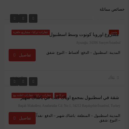
خصائص مماثلة
₺24.000.000
متميز
عقارات تركيا - مشاريع جاهزة
مشروع اوروبا كونوت وسط اسطنبول
Ayazağa, 34396 Sarıyer/İstanbul
المدينة: اسطنبول – الدفع: أقساط – النوع: شقق
تفاصيل
مُلاّك
قبل٪ s
₺630.000
تم البيع
عقارات تركيا - عقارات اعادة بيع
شقة في اسطنبول بمجمع اوياك كنت في باشاك شهير
Başak Mahallesi, Anafartalar Cd. No:1, 34212 Başakşehir/İstanbul, Turkey
المدينة:اسطنبول – المنطقة :باشاك شهير – الدفع :نقداً
تفاصيل
– النوع :شقق