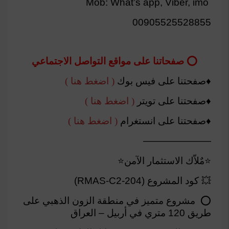
Mob: What’s app, Viber, imo
00905525528855
⭕️ صفحاتنا على مواقع التواصل الاجتماعي
♦️صفحتنا على فيس بوك
( اضغط هنا )
♦️صفحتنا على تويتر
( اضغط هنا )
♦️صفحتنا على انستغرام
( اضغط هنا )
———————
⭐مٌلاّك الاستثمار الآمن⭐
💥 كود المشروع (RMAS-C2-204)
⭕ مشروع متميز في منطقة الزون الذهبي على
طريق 120 متري في أربيل – العراق