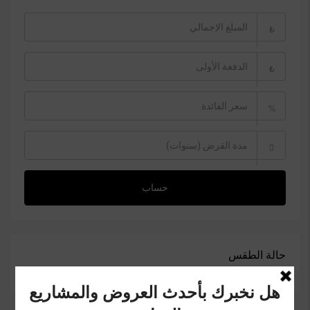
₺
₺
%
حساب
حالة الطقس
إسطنبول WEATHER