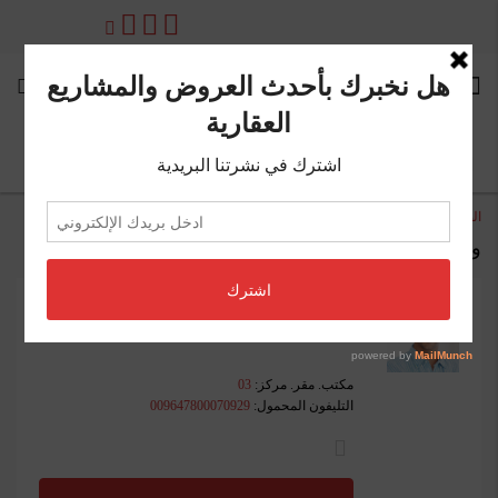
الصفحة الرئيسية
وكلائنا
وكلائنا
محمد الجنابي
وكيل داخل العراق في مُلاّك العقارية
مكتب. مقر. مركز:
03
التليفون المحمول:
009647800070929