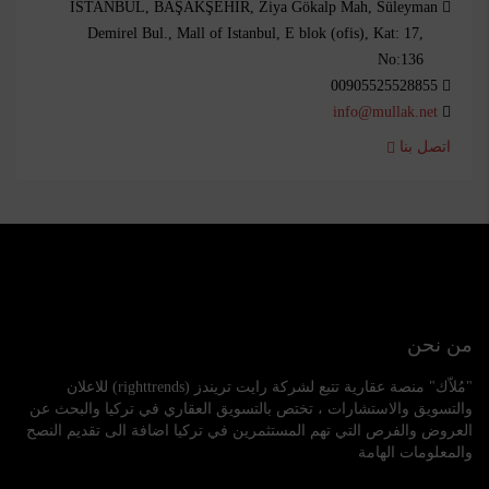
İSTANBUL, BAŞAKŞEHİR, Ziya Gökalp Mah, Süleyman
Demirel Bul., Mall of Istanbul, E blok (ofis), Kat: 17,
No:136
00905525528855
info@mullak.net
اتصل بنا
من نحن
"مُلاّك" منصة عقارية تتبع لشركة رايت تريندز (righttrends) للاعلان
والتسويق والاستشارات ، تختص بالتسويق العقاري في تركيا والبحث عن
العروض والفرص التي تهم المستثمرين في تركيا اضافة الى تقديم النصح
والمعلومات الهامة