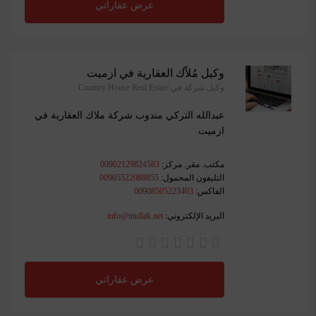
عرض عقاراتي
وكيل مُلاّك العقارية في ازميت
وكيل شركة في Country House Real Estate
عبدالله التركي مندوب شركة ملاك العقارية في
ازميت
مكتب. مقر. مركز:
00902129824583
التليفون المحمول:
00905522088855
الفاكس:
00908505223403
البريد الإلكتروني:
info@mullak.net
عرض عقاراتي